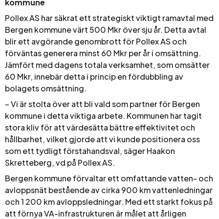
kommune
Pollex AS har säkrat ett strategiskt viktigt ramavtal med
Bergen kommune värt 500 Mkr över sju år. Detta avtal
blir ett avgörande genombrott för Pollex AS och
förväntas generera minst 60 Mkr per år i omsättning.
Jämfört med dagens totala verksamhet, som omsätter
60 Mkr, innebär detta i princip en fördubbling av
bolagets omsättning.
– Vi är stolta över att bli vald som partner för Bergen
kommune i detta viktiga arbete. Kommunen har tagit
stora kliv för att värdesätta bättre effektivitet och
hållbarhet, vilket gjorde att vi kunde positionera oss
som ett tydligt förstahandsval, säger Haakon
Skretteberg, vd på Pollex AS.
Bergen kommune förvaltar ett omfattande vatten- och
avloppsnät bestående av cirka 900 km vattenledningar
och 1 200 km avloppsledningar. Med ett starkt fokus på
att förnya VA-infrastrukturen är målet att årligen