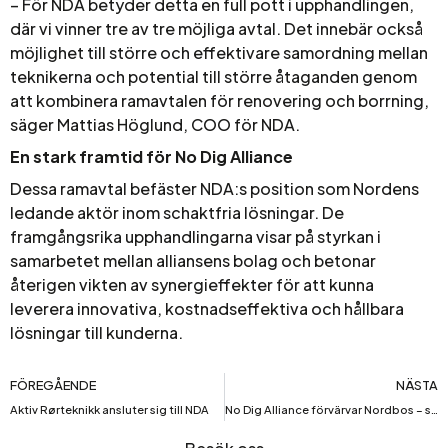
– För NDA betyder detta en full pott i upphandlingen,
där vi vinner tre av tre möjliga avtal. Det innebär också
möjlighet till större och effektivare samordning mellan
teknikerna och potential till större åtaganden genom
att kombinera ramavtalen för renovering och borrning,
säger Mattias Höglund, COO för NDA.
En stark framtid för No Dig Alliance
Dessa ramavtal befäster NDA:s position som Nordens
ledande aktör inom schaktfria lösningar. De
framgångsrika upphandlingarna visar på styrkan i
samarbetet mellan alliansens bolag och betonar
återigen vikten av synergieffekter för att kunna
leverera innovativa, kostnadseffektiva och hållbara
lösningar till kunderna.
FÖREGÅENDE
NÄSTA
Aktiv Rørteknikk ansluter sig till NDA
No Dig Alliance förvärvar Nordbos – stärker närvaron på den nordiska marknaden under varumärket Riggtech