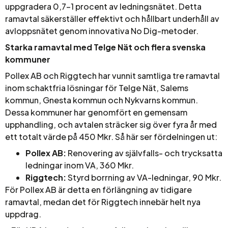
uppgradera 0,7–1 procent av ledningsnätet. Detta
ramavtal säkerställer effektivt och hållbart underhåll av
avloppsnätet genom innovativa No Dig-metoder.
Starka ramavtal med Telge Nät och flera svenska
kommuner
Pollex AB och Riggtech har vunnit samtliga tre ramavtal
inom schaktfria lösningar för Telge Nät, Salems
kommun, Gnesta kommun och Nykvarns kommun.
Dessa kommuner har genomfört en gemensam
upphandling, och avtalen sträcker sig över fyra år med
ett totalt värde på 450 Mkr. Så här ser fördelningen ut:
Pollex AB:
Renovering av självfalls- och trycksatta
ledningar inom VA, 360 Mkr.
Riggtech:
Styrd borrning av VA-ledningar, 90 Mkr.
För Pollex AB är detta en förlängning av tidigare
ramavtal, medan det för Riggtech innebär helt nya
uppdrag.