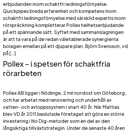
erbjudanden inom schaktfri ledningsförnyelse.
Quickpipes breda erfarenhet och kompetens inom
schaktfri ledningsförnyelse med särskild expertis inom
rörspräckning kompletterar Pollex helhetserbjudande
på ett spännande sätt. Syftet med sammanslagningen
är att ta vara på de redan väletablerade synergierna
bolagen emellan på ett djupare plan. Björn Svensson, vd
på […]
Pollex – i spetsen för schaktfria
rörarbeten
Pollex AB ligger i Nödinge, 2 mil nordost om Göteborg,
och har arbetat med renovering och underhåll av
vatten- och avloppssystem i snart 40 år. När Mattias
blev VD år 2011 beslutade företaget att göra en större
investering i No Dig-metoder som en del av den
långsiktiga tillväxtstrategin. Under de senaste 40 åren